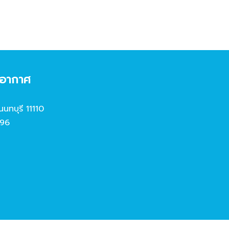
งอากาศ
นนทบุรี 11110
96