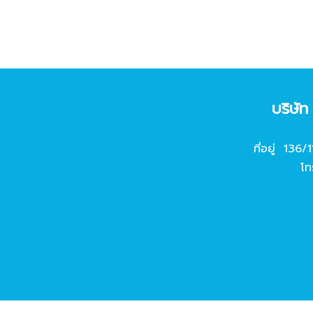
บริษั
ที่อยู่ 136/
โท