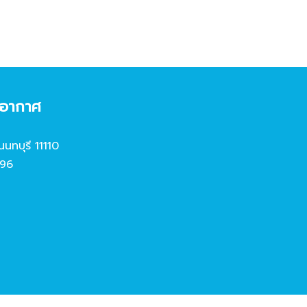
งอากาศ
นนทบุรี 11110
96