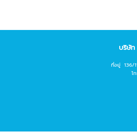
บริษั
ที่อยู่ 136/
โท