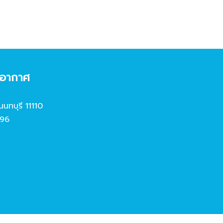
งอากาศ
นนทบุรี 11110
96