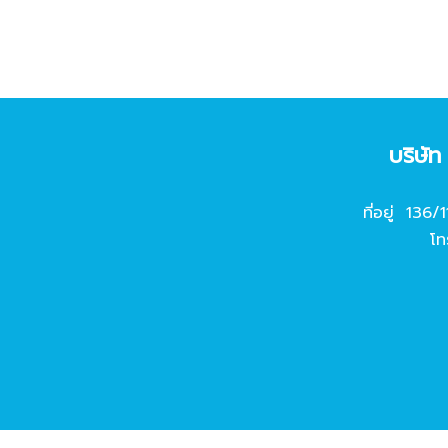
บริษั
ที่อยู่ 136/
โท