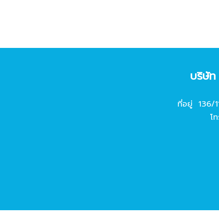
บริษั
ที่อยู่ 136/
โท