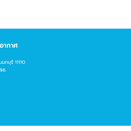
งอากาศ
นนทบุรี 11110
96