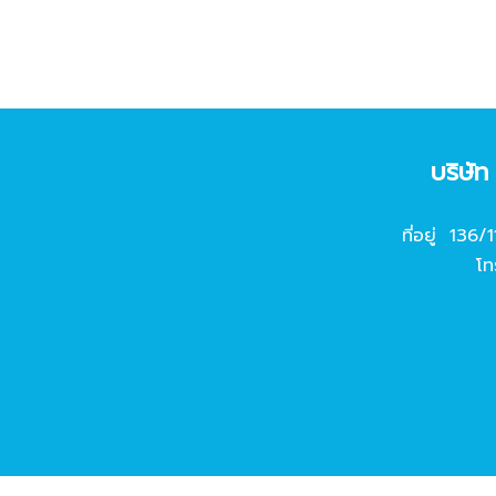
บริษั
ที่อยู่ 136/
โท