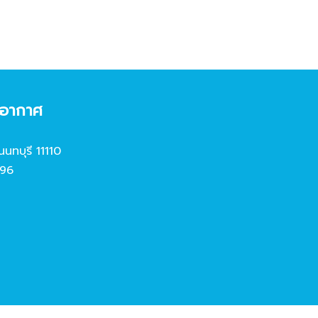
งอากาศ
นนทบุรี 11110
96