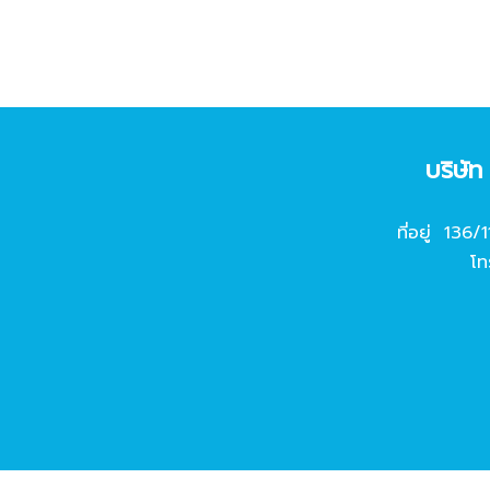
บริษั
ที่อยู่ 136/
โท