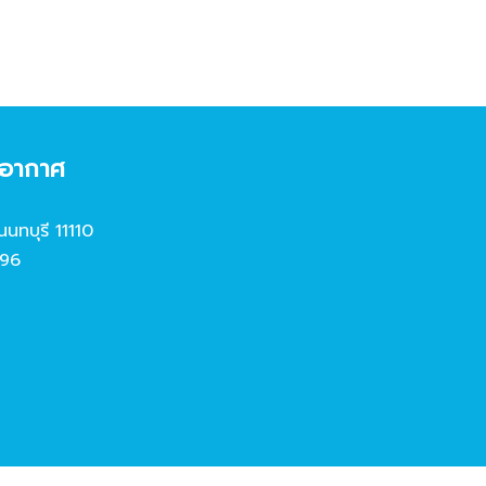
งอากาศ
นนทบุรี 11110
96