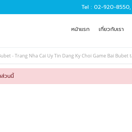
Tel :
02-920-8550
หน้าแรก
เกี่ยวกับเรา
ubet - Trang Nha Cai Uy Tin Dang Ky Choi Game Bai Bubet 
ส่วนนี้