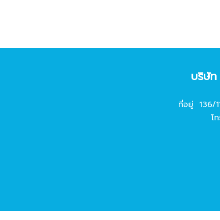
บริษั
ที่อยู่ 136/
โท