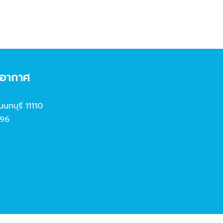
งอากาศ
นนทบุรี 11110
96