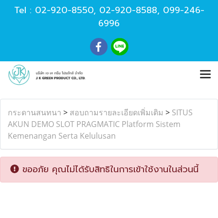
Tel :
02-920-8550
,
02-920-8588
,
099-246-
6996
กระดานสนทนา
>
สอบถามรายละเอียดเพิ่มเติม
>
SITUS
AKUN DEMO SLOT PRAGMATIC Platform Sistem
Kemenangan Serta Kelulusan
ขออภัย คุณไม่ได้รับสิทธิในการเข้าใช้งานในส่วนนี้