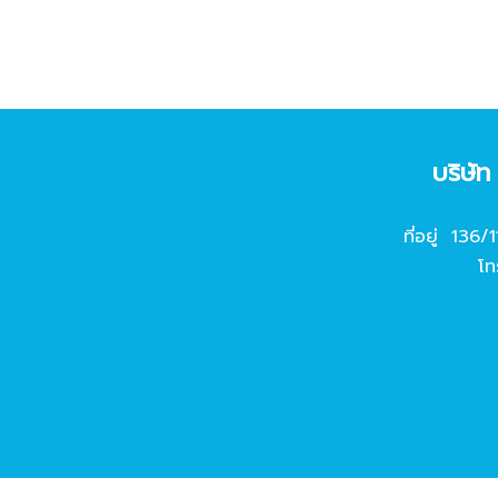
บริษั
ที่อยู่ 136/
โท