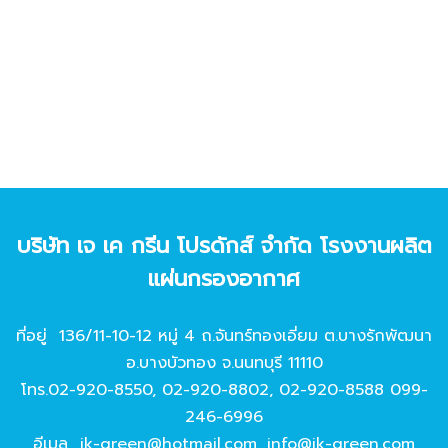
บริษัท เจ เค กรีน โปรดักส์ จํากัด โรงงานผลิต
แผ่นกรองอากาศ
ที่อยู่ 136/11-10-12 หมู่ 4 ถ.จันทร์ทองเอี่ยม ต.บางรักพัฒนา
อ.บางบัวทอง จ.นนทบุรี 11110
โทร.
02-920-8550
,
02-920-8802
,
02-920-8588
099-
246-6996
อีเมล
jk-green@hotmail.com
,
info@jk-green.com