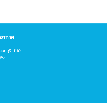
งอากาศ
นนทบุรี 11110
96