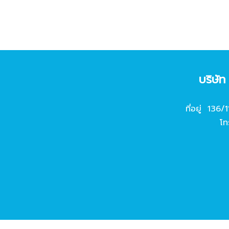
บริษั
ที่อยู่ 136/
โท