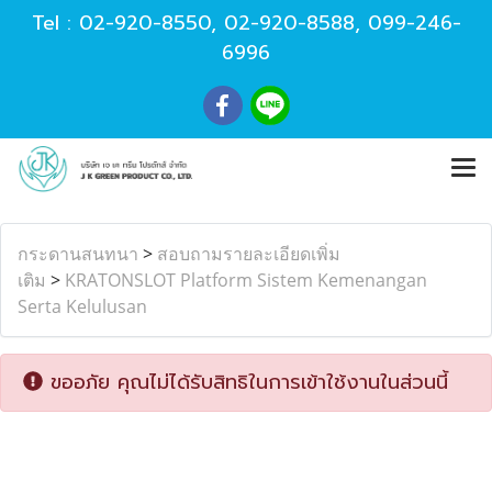
Tel :
02-920-8550
,
02-920-8588
,
099-246-
6996
กระดานสนทนา
>
สอบถามรายละเอียดเพิ่ม
เติม
>
KRATONSLOT Platform Sistem Kemenangan
Serta Kelulusan
ขออภัย คุณไม่ได้รับสิทธิในการเข้าใช้งานในส่วนนี้