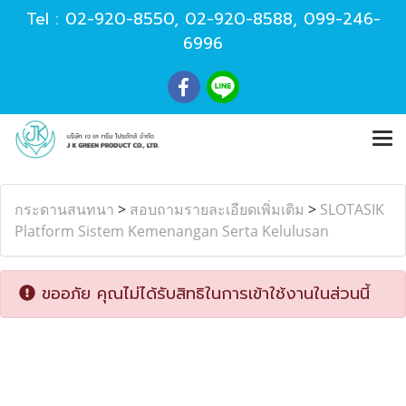
Tel :
02-920-8550
,
02-920-8588
,
099-246-
6996
กระดานสนทนา
>
สอบถามรายละเอียดเพิ่มเติม
>
SLOTASIK
Platform Sistem Kemenangan Serta Kelulusan
ขออภัย คุณไม่ได้รับสิทธิในการเข้าใช้งานในส่วนนี้