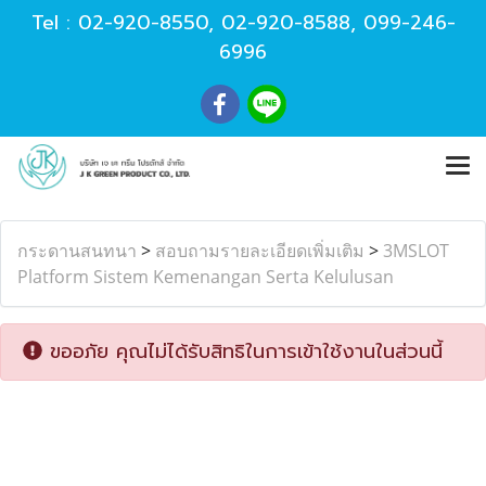
Tel :
02-920-8550
,
02-920-8588
,
099-246-
6996
กระดานสนทนา
>
สอบถามรายละเอียดเพิ่มเติม
>
3MSLOT
Platform Sistem Kemenangan Serta Kelulusan
ขออภัย คุณไม่ได้รับสิทธิในการเข้าใช้งานในส่วนนี้