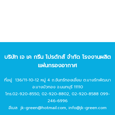
บริษัท เจ เค กรีน โปรดักส์ จํากัด โรงงานผลิต
แผ่นกรองอากาศ
ที่อยู่ 136/11-10-12 หมู่ 4 ถ.จันทร์ทองเอี่ยม ต.บางรักพัฒนา
อ.บางบัวทอง จ.นนทบุรี 11110
โทร.
02-920-8550
,
02-920-8802
,
02-920-8588
099-
246-6996
อีเมล
jk-green@hotmail.com
,
info@jk-green.com