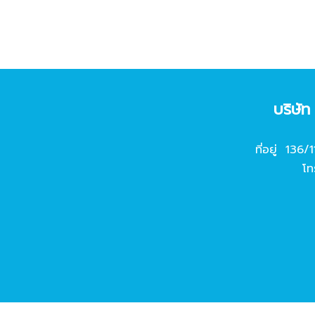
บริษั
ที่อยู่ 136/
โท