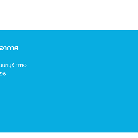
งอากาศ
นนทบุรี 11110
96