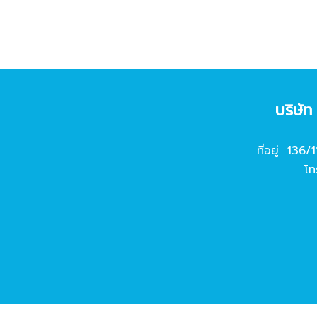
บริษั
ที่อยู่ 136/
โท