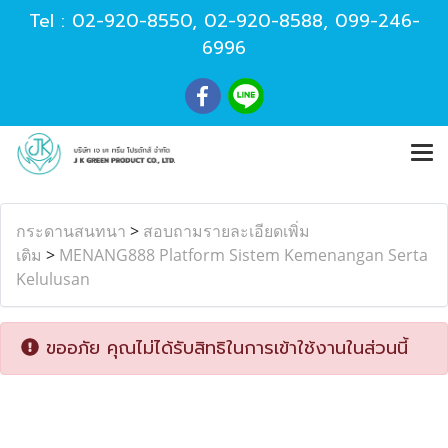
Tel :
02-920-8550
,
02-920-8588
,
099-246-
6996
กระดานสนทนา
>
สอบถามรายละเอียดเพิ่ม
เติม
>
MENANG888 Platform Sistem Kemenangan Serta
Kelulusan
ขออภัย คุณไม่ได้รับสิทธิในการเข้าใช้งานในส่วนนี้