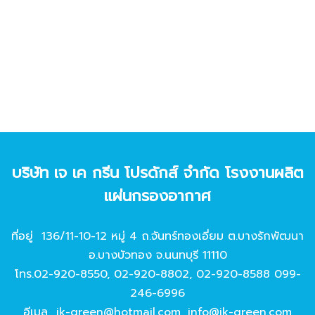
บริษัท เจ เค กรีน โปรดักส์ จํากัด โรงงานผลิต
แผ่นกรองอากาศ
ที่อยู่ 136/11-10-12 หมู่ 4 ถ.จันทร์ทองเอี่ยม ต.บางรักพัฒนา
อ.บางบัวทอง จ.นนทบุรี 11110
โทร.
02-920-8550
,
02-920-8802
,
02-920-8588
099-
246-6996
อีเมล
jk-green@hotmail.com
,
info@jk-green.com