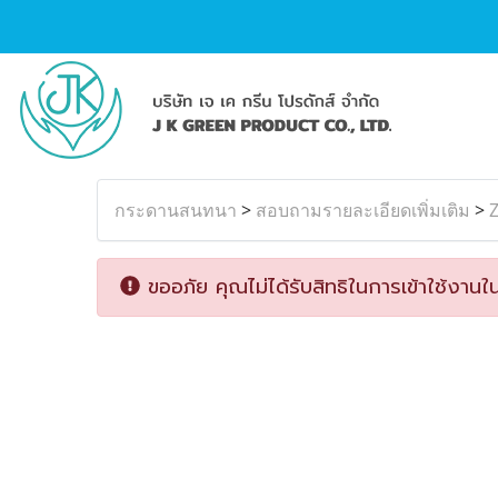
กระดานสนทนา
>
สอบถามรายละเอียดเพิ่มเติม
>
ขออภัย คุณไม่ได้รับสิทธิในการเข้าใช้งานใน