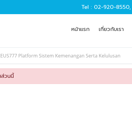
Tel :
02-920-8550
หน้าแรก
เกี่ยวกับเรา
ZEUS777 Platform Sistem Kemenangan Serta Kelulusan
ส่วนนี้