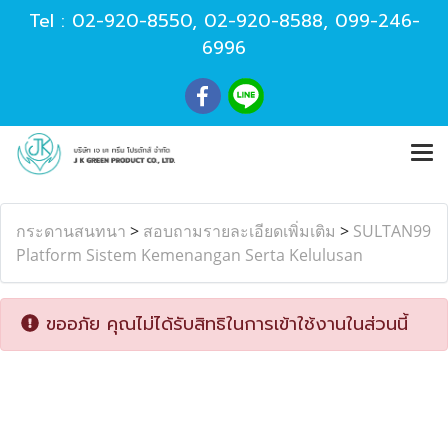
Tel :
02-920-8550
,
02-920-8588
,
099-246-
6996
กระดานสนทนา
>
สอบถามรายละเอียดเพิ่มเติม
>
SULTAN99
Platform Sistem Kemenangan Serta Kelulusan
ขออภัย คุณไม่ได้รับสิทธิในการเข้าใช้งานในส่วนนี้