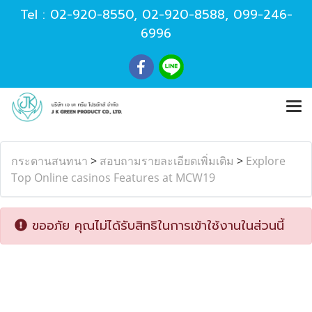
Tel :
02-920-8550
,
02-920-8588
,
099-246-
6996
กระดานสนทนา
>
สอบถามรายละเอียดเพิ่มเติม
>
Explore
Top Online casinos Features at MCW19
ขออภัย คุณไม่ได้รับสิทธิในการเข้าใช้งานในส่วนนี้