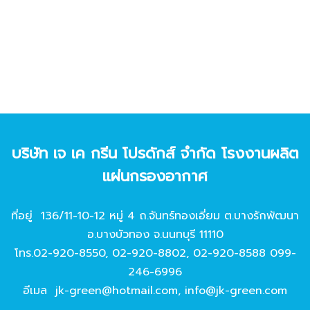
บริษัท เจ เค กรีน โปรดักส์ จํากัด โรงงานผลิต
แผ่นกรองอากาศ
ที่อยู่ 136/11-10-12 หมู่ 4 ถ.จันทร์ทองเอี่ยม ต.บางรักพัฒนา
อ.บางบัวทอง จ.นนทบุรี 11110
โทร.
02-920-8550
,
02-920-8802
,
02-920-8588
099-
246-6996
อีเมล
jk-green@hotmail.com
,
info@jk-green.com