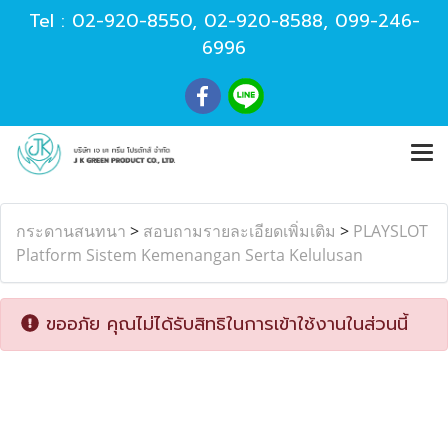
Tel :
02-920-8550
,
02-920-8588
,
099-246-
6996
กระดานสนทนา
>
สอบถามรายละเอียดเพิ่มเติม
>
PLAYSLOT
Platform Sistem Kemenangan Serta Kelulusan
ขออภัย คุณไม่ได้รับสิทธิในการเข้าใช้งานในส่วนนี้