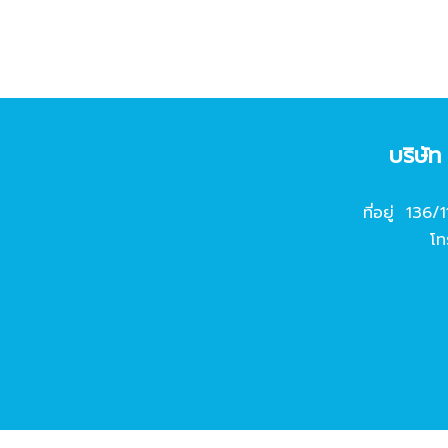
บริษั
ที่อยู่ 136/
โท