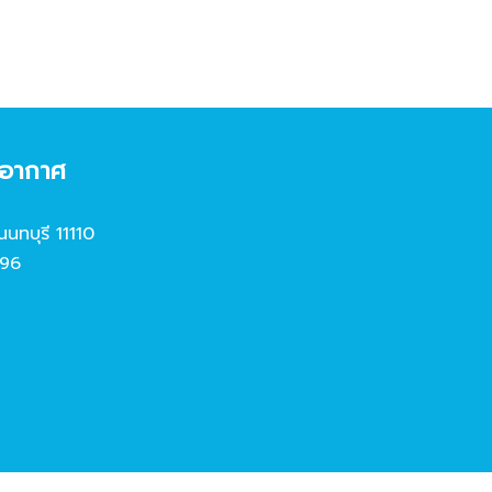
งอากาศ
นนทบุรี 11110
96