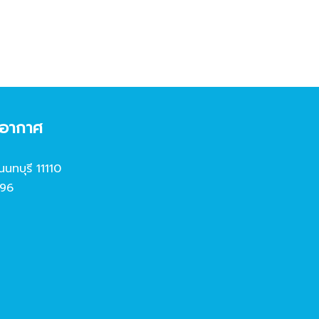
งอากาศ
นนทบุรี 11110
96