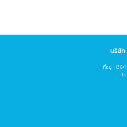
บริษั
ที่อยู่ 136/
โท