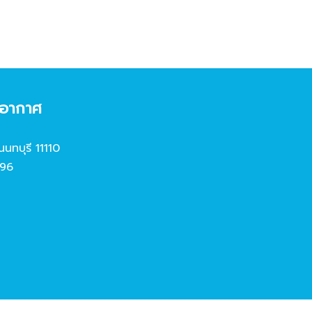
งอากาศ
นนทบุรี 11110
96