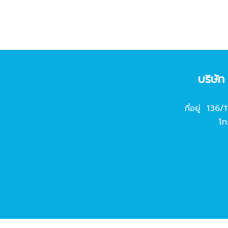
บริษั
ที่อยู่ 136/
โท