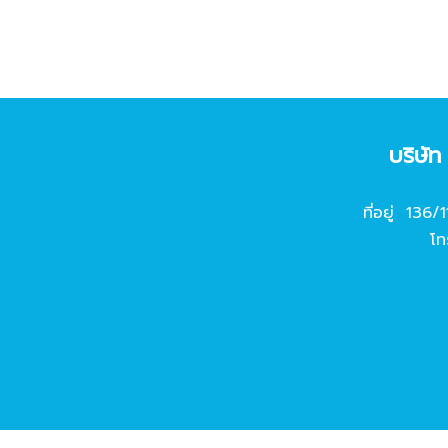
บริษั
ที่อยู่ 136/
โท