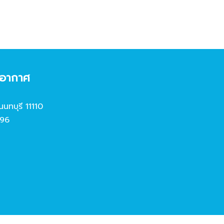
งอากาศ
นนทบุรี 11110
96