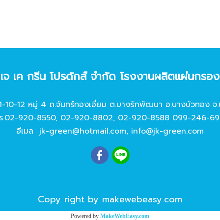
ท เจ เค กรีน โปรดักส์ จํากัด โรงงานผลิตแผ่นกรอ
11-10-12 หมู่ 4 ถ.จันทร์ทองเอี่ยม ต.บางรักพัฒนา อ.บางบัวทอง จ.
ร.
02-920-8550
,
02-920-8802
,
02-920-8588
099-246-69
อีเมล
jk-green@hotmail.com
,
info@jk-green.com
Copy right by makewebeasy.com
Powered by
MakeWebEasy.com