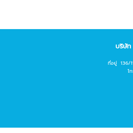
บริษั
ที่อยู่ 136/
โท