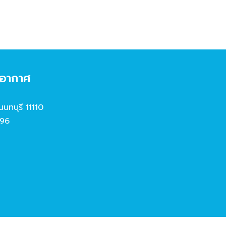
งอากาศ
นนทบุรี 11110
96