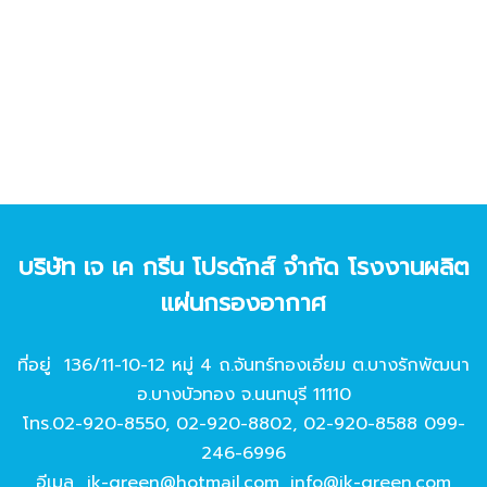
บริษัท เจ เค กรีน โปรดักส์ จํากัด โรงงานผลิต
แผ่นกรองอากาศ
ที่อยู่ 136/11-10-12 หมู่ 4 ถ.จันทร์ทองเอี่ยม ต.บางรักพัฒนา
อ.บางบัวทอง จ.นนทบุรี 11110
โทร.
02-920-8550
,
02-920-8802
,
02-920-8588
099-
246-6996
อีเมล
jk-green@hotmail.com
,
info@jk-green.com