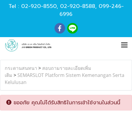
Tel :
02-920-8550
,
02-920-8588
,
099-246-
6996
กระดานสนทนา
>
สอบถามรายละเอียดเพิ่ม
เติม
>
SEMARSLOT Platform Sistem Kemenangan Serta
Kelulusan
ขออภัย คุณไม่ได้รับสิทธิในการเข้าใช้งานในส่วนนี้