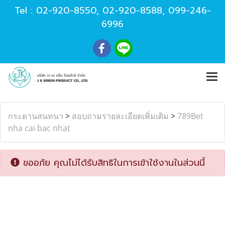
Tel :
02-920-8550
,
02-920-8588
,
099-246-
6996
กระดานสนทนา
>
สอบถามรายละเอียดเพิ่มเติม
>
789Bet
nha cai bac nhat
ขออภัย คุณไม่ได้รับสิทธิในการเข้าใช้งานในส่วนนี้