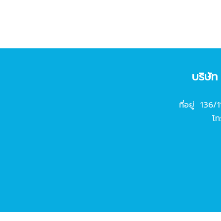
บริษั
ที่อยู่ 136/
โท