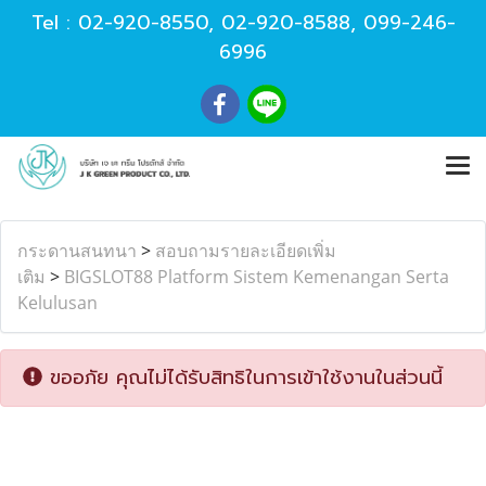
Tel :
02-920-8550
,
02-920-8588
,
099-246-
6996
กระดานสนทนา
>
สอบถามรายละเอียดเพิ่ม
เติม
>
BIGSLOT88 Platform Sistem Kemenangan Serta
Kelulusan
ขออภัย คุณไม่ได้รับสิทธิในการเข้าใช้งานในส่วนนี้