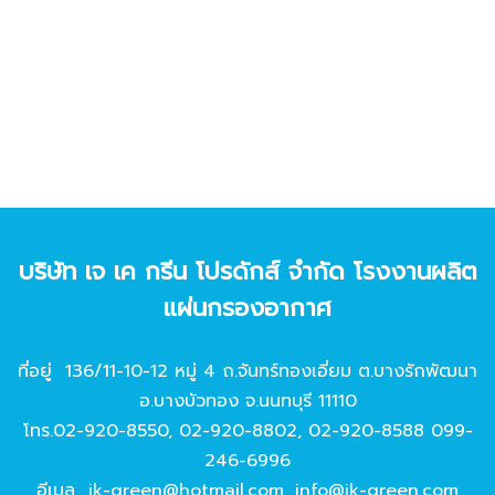
บริษัท เจ เค กรีน โปรดักส์ จํากัด โรงงานผลิต
แผ่นกรองอากาศ
ที่อยู่ 136/11-10-12 หมู่ 4 ถ.จันทร์ทองเอี่ยม ต.บางรักพัฒนา
อ.บางบัวทอง จ.นนทบุรี 11110
โทร.
02-920-8550
,
02-920-8802
,
02-920-8588
099-
246-6996
อีเมล
jk-green@hotmail.com
,
info@jk-green.com