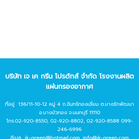
บริษัท เจ เค กรีน โปรดักส์ จํากัด โรงงานผลิต
แผ่นกรองอากาศ
ที่อยู่ 136/11-10-12 หมู่ 4 ถ.จันทร์ทองเอี่ยม ต.บางรักพัฒนา
อ.บางบัวทอง จ.นนทบุรี 11110
โทร.
02-920-8550
,
02-920-8802
,
02-920-8588
099-
246-6996
อีเมล
jk-green@hotmail.com
,
info@jk-green.com