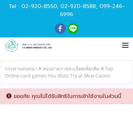
Tel :
02-920-8550
,
02-920-8588
,
099-246-
6996
กระดานสนทนา
>
สอบถามรายละเอียดเพิ่มเติม
>
Top
Online card games You Must Try at Mcw Casino
ขออภัย คุณไม่ได้รับสิทธิในการเข้าใช้งานในส่วนนี้