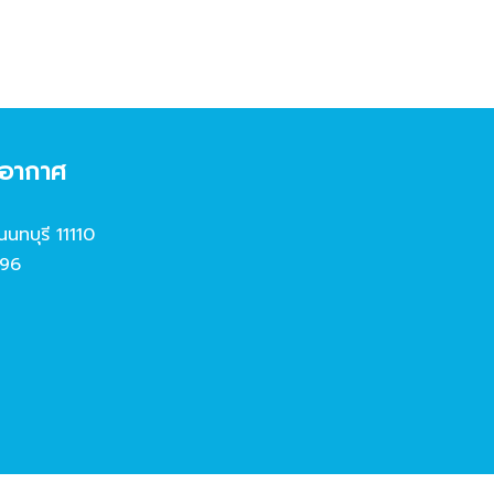
งอากาศ
นนทบุรี 11110
96