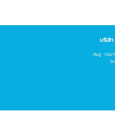
บริษั
ที่อยู่ 136/
โท