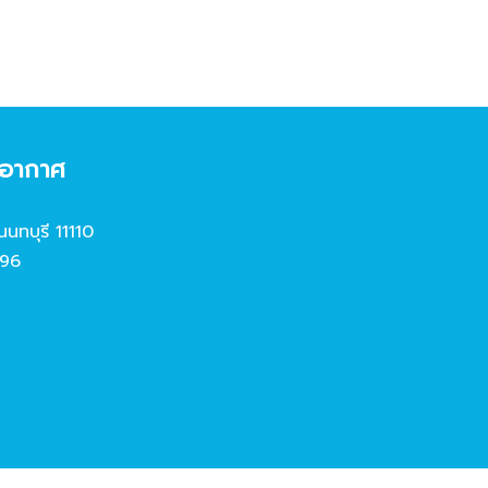
งอากาศ
นนทบุรี 11110
96