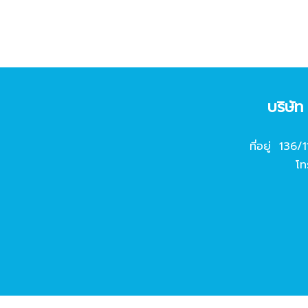
บริษั
ที่อยู่ 136/
โท