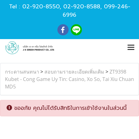
Tel :
02-920-8550
,
02-920-8588
,
099-246-
6996
กระดานสนทนา
>
สอบถามรายละเอียดเพิ่มเติม
>
ZT9398
Kubet - Cong Game Uy Tin: Casino, Xo So, Tai Xiu Chuan
MD5
ขออภัย คุณไม่ได้รับสิทธิในการเข้าใช้งานในส่วนนี้