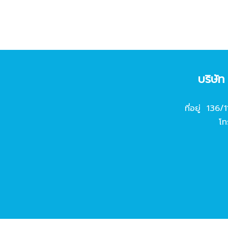
บริษั
ที่อยู่ 136/
โท