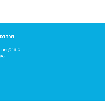
งอากาศ
นนทบุรี 11110
96