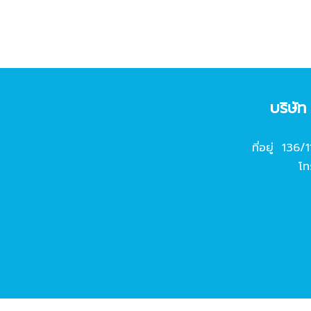
บริษั
ที่อยู่ 136/
โท