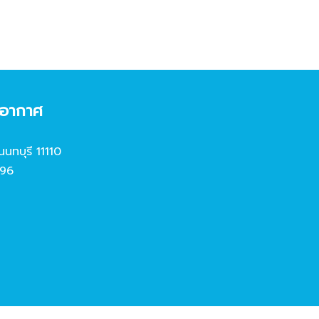
งอากาศ
นนทบุรี 11110
96