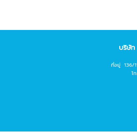
บริษั
ที่อยู่ 136/
โท