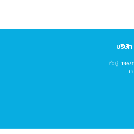
บริษั
ที่อยู่ 136/
โท