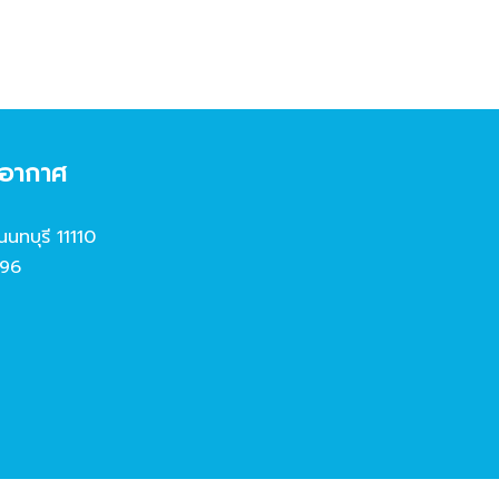
งอากาศ
นนทบุรี 11110
96