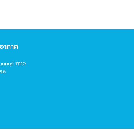
งอากาศ
นนทบุรี 11110
96