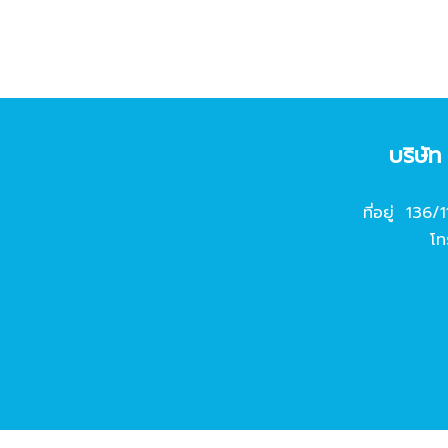
บริษั
ที่อยู่ 136/
โท