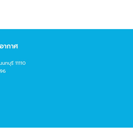
งอากาศ
นนทบุรี 11110
96