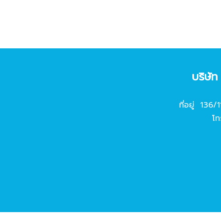
บริษั
ที่อยู่ 136/
โท