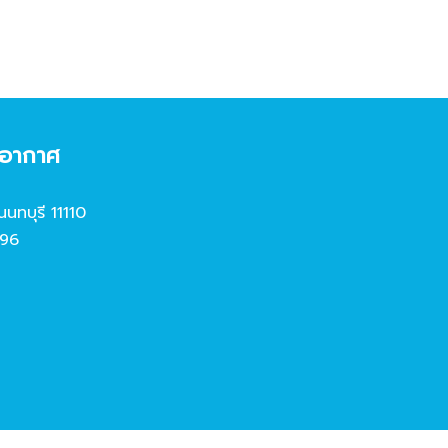
งอากาศ
นนทบุรี 11110
96