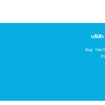
บริษั
ที่อยู่ 136/
โท