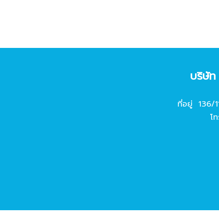
บริษั
ที่อยู่ 136/
โท