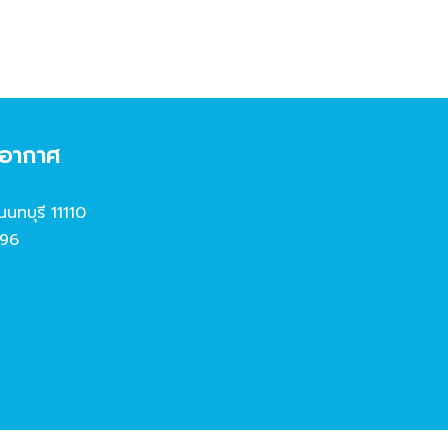
งอากาศ
นนทบุรี 11110
96