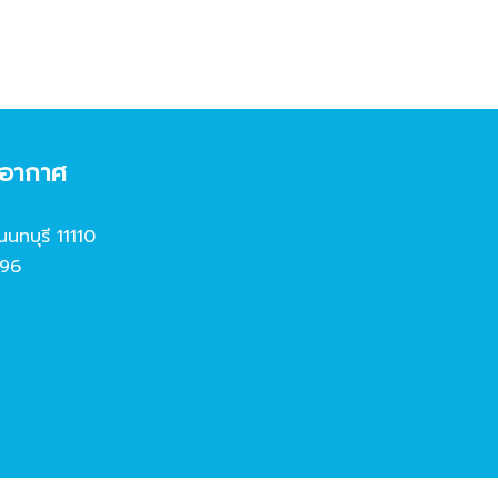
งอากาศ
นนทบุรี 11110
96