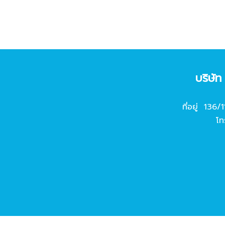
บริษั
ที่อยู่ 136/
โท