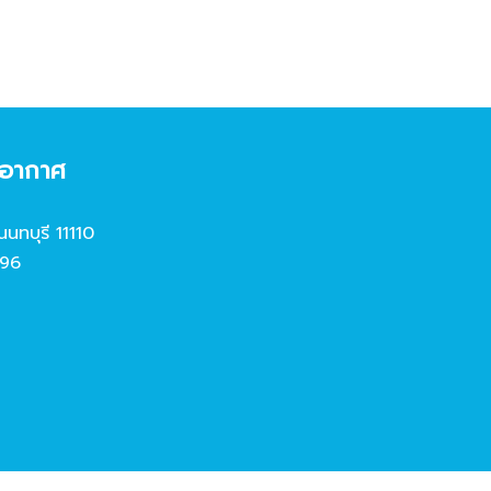
งอากาศ
นนทบุรี 11110
96