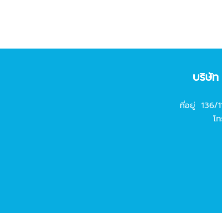
บริษั
ที่อยู่ 136/
โท