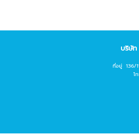
บริษั
ที่อยู่ 136/
โท