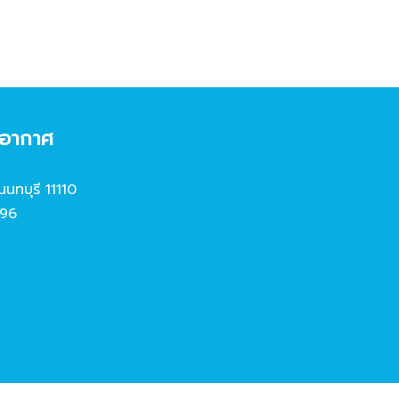
งอากาศ
นนทบุรี 11110
96