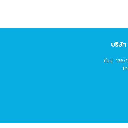
บริษั
ที่อยู่ 136/
โท