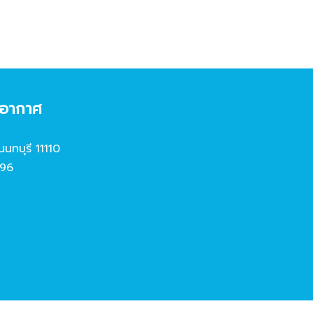
งอากาศ
นนทบุรี 11110
96